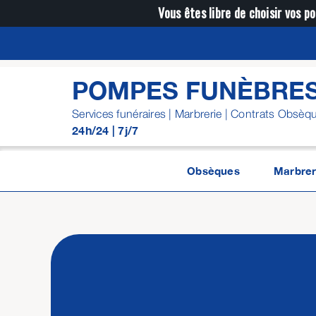
Passer
Vous êtes libre de choisir vos po
au
contenu
POMPES FUNÈBRE
Services funéraires | Marbrerie | Contrats Obsèq
24h/24 | 7j/7
Obsèques
Marbrer