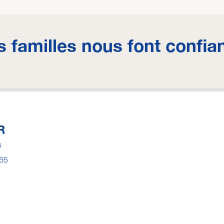
s familles nous font confia
R
s
165