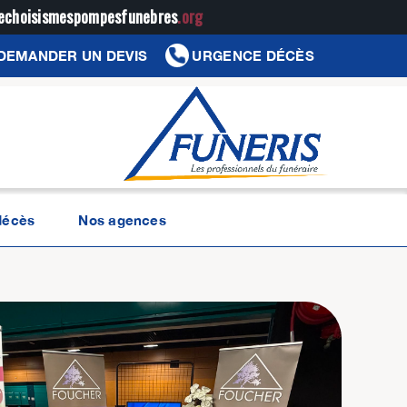
jechoisismespompesfunebres
.org
DEMANDER UN DEVIS
URGENCE DÉCÈS
décès
Nos agences