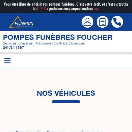
Passer
Vous êtes libre de choisir vos pompes funèbres. C’est votre droit, et c’est surtout la
loi |
INFO
: jechoisismespompesfunebres
.org
au
contenu
POMPES FUNÈBRES FOUCHER
Services funéraires | Marbrerie | Contrats Obsèques
24h/24 | 7j/7
NOS VÉHICULES