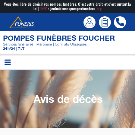
Passer
Vous êtes libre de choisir vos pompes funèbres. C’est votre droit, et c’est surtout la
loi |
INFO
: jechoisismespompesfunebres
.org
au
contenu
POMPES FUNÈBRES FOUCHER
Services funéraires | Marbrerie | Contrats Obsèques
24h/24 | 7j/7
Avis de décès