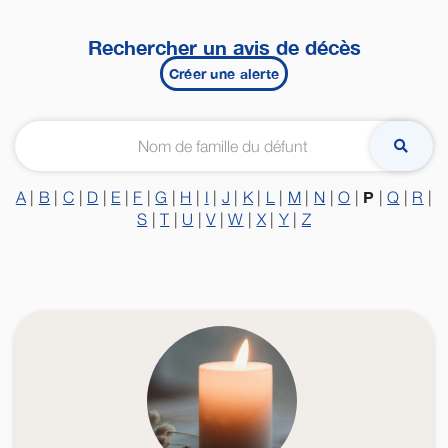
Rechercher un avis de décès
Créer une alerte
P
A
|
B
|
C
|
D
|
E
|
F
|
G
|
H
|
I
|
J
|
K
|
L
|
M
|
N
|
O
|
|
Q
|
R
|
S
|
T
|
U
|
V
|
W
|
X
|
Y
|
Z