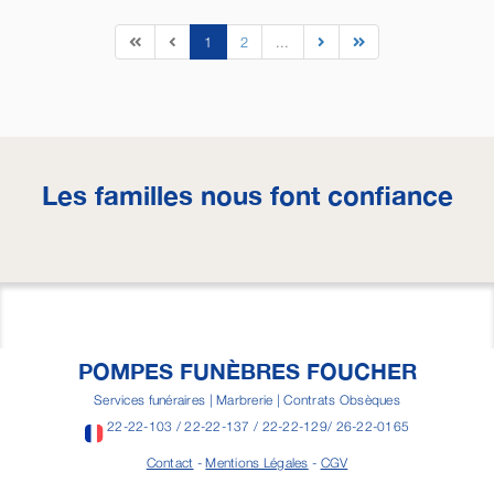
1
2
...
Les familles nous font confiance
POMPES FUNÈBRES FOUCHER
Services funéraires | Marbrerie | Contrats Obsèques
22-22-103 / 22-22-137 / 22-22-129/ 26-22-0165
Contact
-
Mentions Légales
-
CGV