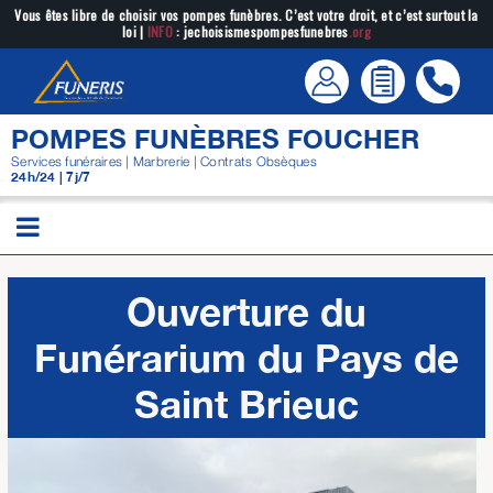
Passer
Vous êtes libre de choisir vos pompes funèbres. C’est votre droit, et c’est surtout la
loi |
INFO
: jechoisismespompesfunebres
.org
au
contenu
POMPES FUNÈBRES FOUCHER
Services funéraires | Marbrerie | Contrats Obsèques
24h/24 | 7j/7
Ouverture du
Funérarium du Pays de
Saint Brieuc