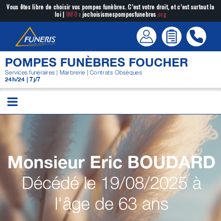
Passer
Vous êtes libre de choisir vos pompes funèbres. C’est votre droit, et c’est surtout la
loi |
INFO
: jechoisismespompesfunebres
.org
au
contenu
POMPES FUNÈBRES FOUCHER
Services funéraires | Marbrerie | Contrats Obsèques
24h/24 | 7j/7
Monsieur Eric
BOUDARD
Décédé le 19/08/2025 à
l'âge de 63 ans