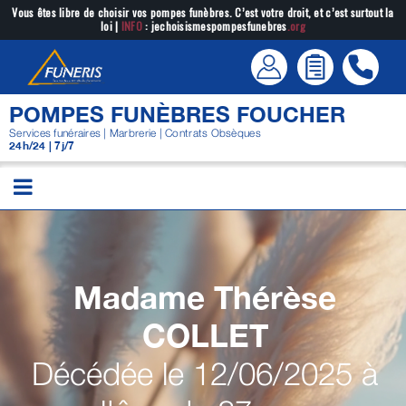
Passer
Vous êtes libre de choisir vos pompes funèbres. C’est votre droit, et c’est surtout la
loi |
INFO
: jechoisismespompesfunebres
.org
au
contenu
POMPES FUNÈBRES FOUCHER
Services funéraires | Marbrerie | Contrats Obsèques
24h/24 | 7j/7
Madame Thérèse
COLLET
Décédée le 12/06/2025 à