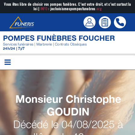
Passer
Vous êtes libre de choisir vos pompes funèbres. C’est votre droit, et c’est surtout la
loi |
INFO
: jechoisismespompesfunebres
.org
au
contenu
POMPES FUNÈBRES FOUCHER
Services funéraires | Marbrerie | Contrats Obsèques
24h/24 | 7j/7
Monsieur Christophe
GOUDIN
Décédé le 04/08/2025 à