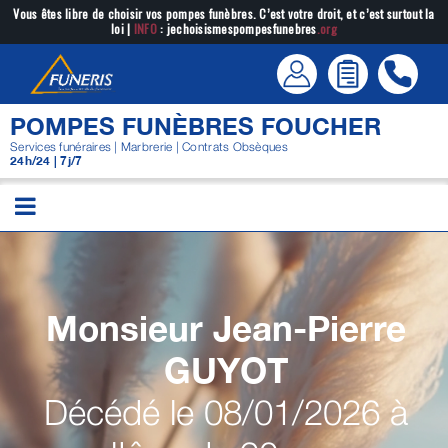
Passer
Vous êtes libre de choisir vos pompes funèbres. C’est votre droit, et c’est surtout la
loi |
INFO
: jechoisismespompesfunebres
.org
au
contenu
POMPES FUNÈBRES FOUCHER
Services funéraires | Marbrerie | Contrats Obsèques
24h/24 | 7j/7
Monsieur Jean-Pierre
GUYOT
Décédé le 08/01/2026 à