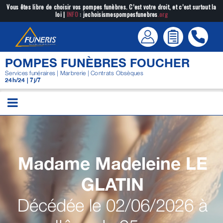
Passer
Vous êtes libre de choisir vos pompes funèbres. C’est votre droit, et c’est surtout la
loi |
INFO
: jechoisismespompesfunebres
.org
au
contenu
POMPES FUNÈBRES FOUCHER
Services funéraires | Marbrerie | Contrats Obsèques
24h/24 | 7j/7
Madame Madeleine
LE
GLATIN
Décédée le 02/06/2026 à