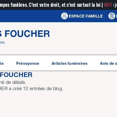
mpes funèbres. C’est votre droit, et c’est surtout la loi |
INFO
: 
ESPACE FAMILLE
S FOUCHER
ues
ie
Prévoyance
Articles funéraires
Avis de 
n FOUCHER
é de détails.
ER a créé 12 entrées de blog.