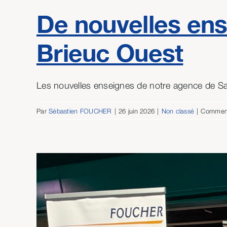
De nouvelles ens
Brieuc Ouest
Les nouvelles enseignes de notre agence de Sain
Par
Sébastien FOUCHER
|
26 juin 2026
|
Non classé
|
Comment