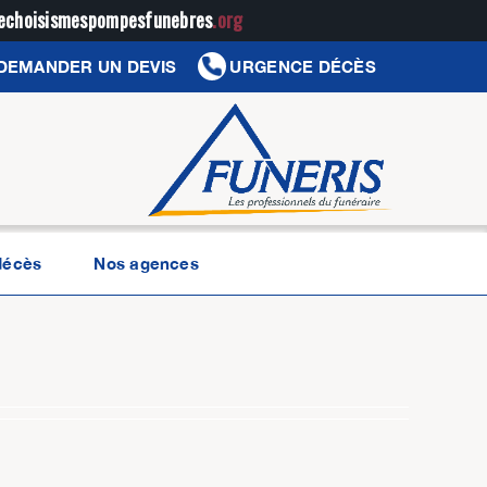
jechoisismespompesfunebres
.org
DEMANDER UN DEVIS
URGENCE DÉCÈS
décès
Nos agences