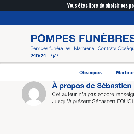
Passer
Vous êtes libre de choisir vos po
au
contenu
POMPES FUNÈBRE
Services funéraires | Marbrerie | Contrats Obsèq
24h/24 | 7j/7
Obsèques
Marbrer
À propos de
Sébastie
Cet auteur n'a pas encore renseign
Jusqu'à présent Sébastien FOUCH