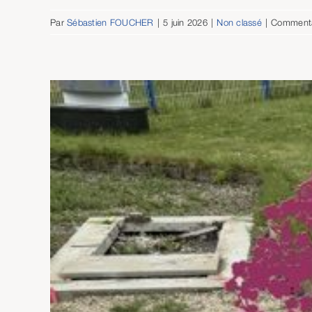
Par
Sébastien FOUCHER
|
5 juin 2026
|
Non classé
|
Commenta