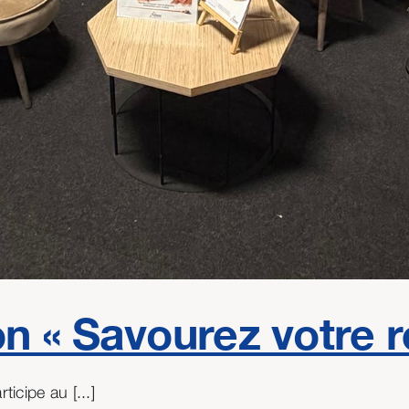
 « Savourez votre re
icipe au [...]